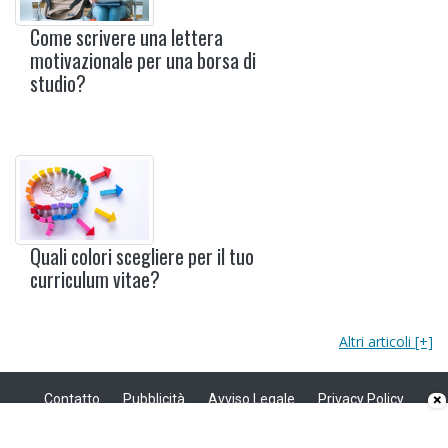
Come scrivere una lettera
motivazionale per una borsa di
studio?
Quali colori scegliere per il tuo
curriculum vitae?
Altri articoli [+]
Contatto
Pubblicità
Avviso Legale
Privacy Policy
×
Politica sui cookie
Privacy
Copyright © 2008 - 2026 Modello Curriculum