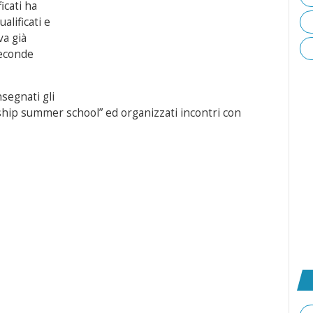
icati ha
alificati e
va già
seconde
segnati gli
rship summer school” ed organizzati incontri con