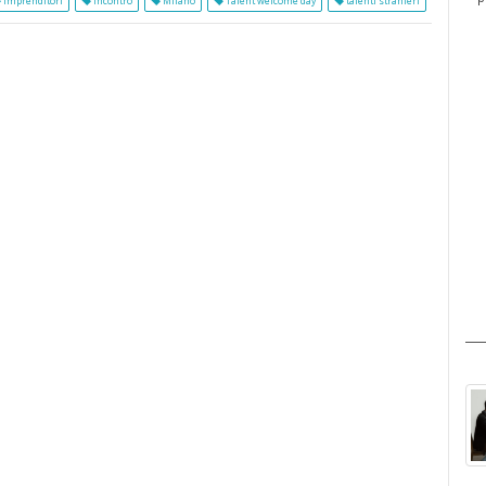
imprenditori
incontro
Milano
Talent welcome day
talenti stranieri