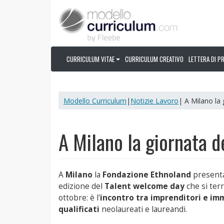
CURRICULUM VITAE
CURRICULUM CREATIVO
LETTERA DI P
Modello Curriculum
|
Notizie Lavoro
| A Milano la g
A Milano la giornata de
A
Milano
la
Fondazione Ethnoland
presenta
edizione del
Talent welcome day
che si terr
ottobre: è l'
incontro tra imprenditori e im
qualificati
neolaureati e laureandi.