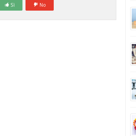
Sì
No