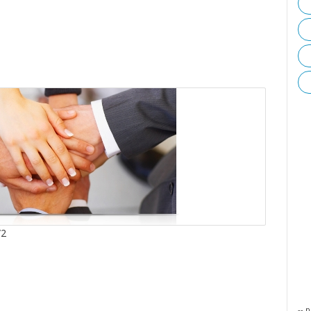
/2
-- p