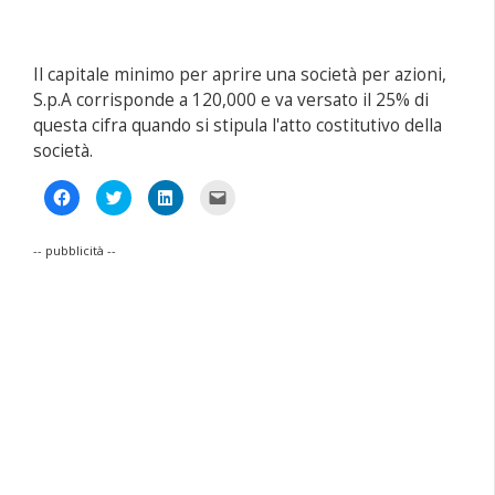
Il capitale minimo per aprire una società per azioni,
S.p.A corrisponde a 120,000 e va versato il 25% di
questa cifra quando si stipula l'atto costitutivo della
società.
Fai
Fai
Fai
Fai
clic
clic
clic
clic
per
qui
qui
per
condividere
per
per
inviare
su
condividere
condividere
un
-- pubblicità --
Facebook
su
su
link
(Si
Twitter
LinkedIn
a
apre
(Si
(Si
un
in
apre
apre
amico
una
in
in
via
nuova
una
una
e-
finestra)
nuova
nuova
mail
finestra)
finestra)
(Si
apre
in
una
nuova
finestra)