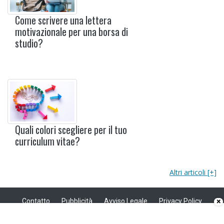
Come scrivere una lettera
motivazionale per una borsa di
studio?
Quali colori scegliere per il tuo
curriculum vitae?
Altri articoli [+]
Contatto
Pubblicità
Avviso Legale
Privacy Policy
×
Politica sui cookie
Privacy
Copyright © 2008 - 2026 Modello Curriculum