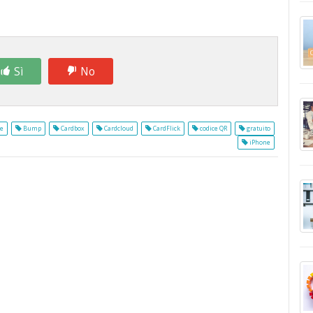
Sì
No
le
Bump
Cardbox
Cardcloud
CardFlick
codice QR
gratuito
iPhone