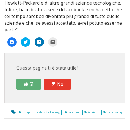
Hewlett-Packard e di altre grandi aziende tecnologiche.
Infine, ha indicato la sede di Facebook e mi ha detto che
col tempo sarebbe diventata più grande di tutte quelle
aziende e che, se avessi accettato, avrei potuto esserne
parte".
Fai
Fai
Fai
Fai
clic
clic
clic
clic
per
qui
qui
per
condividere
per
per
inviare
su
condividere
condividere
un
Facebook
su
su
link
(Si
Twitter
LinkedIn
a
apre
(Si
(Si
un
Questa pagina ti è stata utile?
in
apre
apre
amico
una
in
in
via
nuova
una
una
e-
finestra)
nuova
nuova
mail
finestra)
finestra)
(Si
Sì
No
apre
in
una
nuova
finestra)
colloquio con Mark Zuckerberg
Facebook
Palo Alto
Silicon Valley