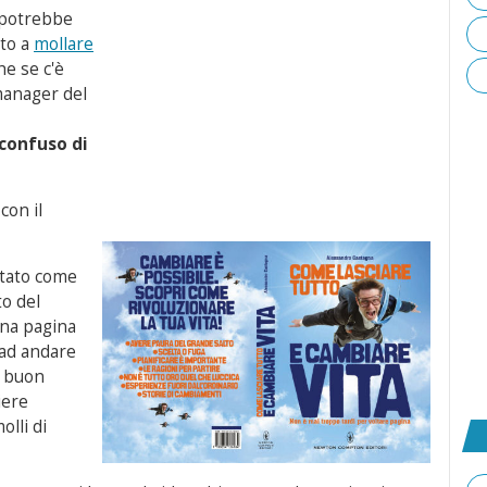
, potrebbe
ito a
mollare
he se c'è
manager del
confuso di
con il
ntato come
o del
una pagina
 ad andare
i buon
iere
lli di