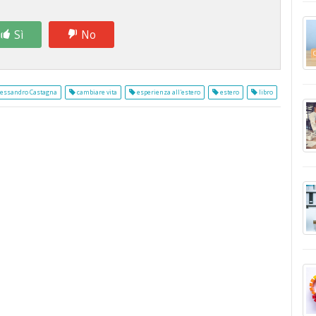
Sì
No
essandro Castagna
cambiare vita
esperienza all'estero
estero
libro