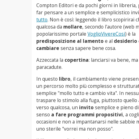
Compton Editori e da pochi giorni in libreria
far pensare a un semplice e semplicistico inv
tutto
. Non è così: leggendo il libro scopirirai c
qualcosa da
mollare
, secondo l'autore (web 
popolarissimo portale
VoglioVivereCosi
) è la
predisposizione al lamento
e al
desiderio 
cambiare
senza sapere bene cosa.
Azzeccata la
copertina
: lanciarsi va bene, ma 
paracadute.
In questo
libro
, il cambiamento viene prese
un percorso molto più complesso e strutturat
semplice "mollo tutto e cambio vita". In ness
traspare lo stimolo alla fuga, piuttosto quello
verso qualcosa, un
invito
semplice e pieno d
senso
a fare programmi propositivi
, a cogl
occasioni e non a impantanarsi nelle sabbie mo
uno sterile "vorrei ma non posso".