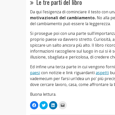
Le tre parti del libro
Da qui l'esigenza di cominciare il testo con 
motivazionali del cambiamento.
No alla p
del cambiamento può essere la leggerezza.
Si prosegue poi con una parte sull'importanza
proprio paese va davvero stretto. Curiosità,
spiccare un salto ancora più alto. Il libro ri
informazioni raccogliere sul luogo in cui si è s
illusione, sbagliata e pericolosa, di credere ch
Ed infine una terza parte in cui vengono forni
paesi
con notizie e link riguardanti
aspetti
bur
vademecum per farsi un'idea un po' più preci
dove cercare lavoro, casa, come affrontare la b
Buona lettura.
Fai
Fai
Fai
Fai
clic
clic
clic
clic
per
qui
qui
per
condividere
per
per
inviare