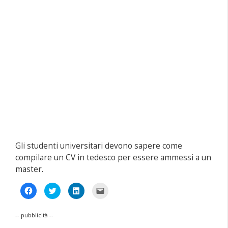
Gli studenti universitari devono sapere come
compilare un CV in tedesco per essere ammessi a un
master.
Fai
Fai
Fai
Fai
clic
clic
clic
clic
per
qui
qui
per
condividere
per
per
inviare
su
condividere
condividere
un
-- pubblicità --
Facebook
su
su
link
(Si
Twitter
LinkedIn
a