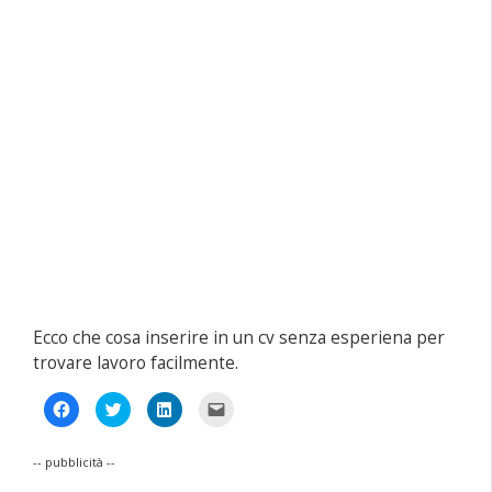
Ecco che cosa inserire in un cv senza esperiena per
trovare lavoro facilmente.
Fai
Fai
Fai
Fai
clic
clic
clic
clic
per
qui
qui
per
condividere
per
per
inviare
su
condividere
condividere
un
-- pubblicità --
Facebook
su
su
link
(Si
Twitter
LinkedIn
a