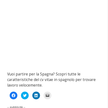
Vuoi partire per la Spagna? Scopri tutte le
caratteristiche del cv vitae in spagnolo per trovare
lavoro velocemente.
Fai
Fai
Fai
Fai
clic
clic
clic
clic
per
qui
qui
per
condividere
per
per
inviare
su
condividere
condividere
un
-- pubblicità --