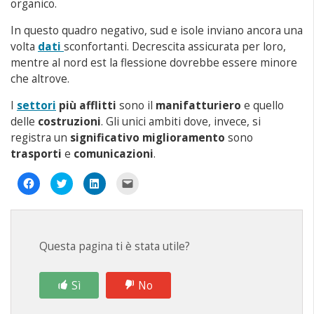
organico.
In questo quadro negativo, sud e isole inviano ancora una
volta
dati
sconfortanti. Decrescita assicurata per loro,
mentre al nord est la flessione dovrebbe essere minore
che altrove.
I
settori
più afflitti
sono il
manifatturiero
e quello
delle
costruzioni
. Gli unici ambiti dove, invece, si
registra un
significativo miglioramento
sono
trasporti
e
comunicazioni
.
Fai
Fai
Fai
Fai
clic
clic
clic
clic
per
qui
qui
per
condividere
per
per
inviare
su
condividere
condividere
un
Facebook
su
su
link
(Si
Twitter
LinkedIn
a
apre
(Si
(Si
un
Questa pagina ti è stata utile?
in
apre
apre
amico
una
in
in
via
nuova
una
una
e-
finestra)
nuova
nuova
mail
finestra)
finestra)
(Si
Sì
No
apre
in
una