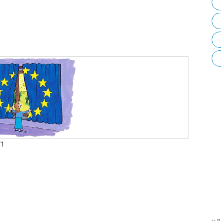
/1
-- p