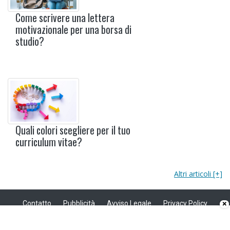
Come scrivere una lettera
motivazionale per una borsa di
studio?
Quali colori scegliere per il tuo
curriculum vitae?
Altri articoli [+]
Contatto
Pubblicità
Avviso Legale
Privacy Policy
×
Politica sui cookie
Privacy
Copyright © 2008 - 2026 Modello Curriculum