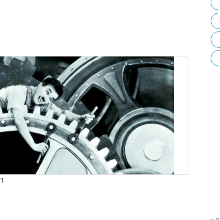
/1
-- p