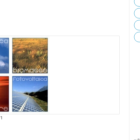
/1
-- p