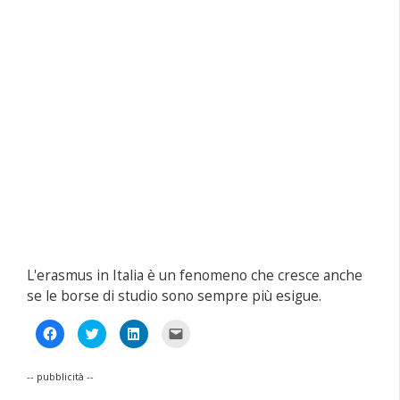
L'erasmus in Italia è un fenomeno che cresce anche
se le borse di studio sono sempre più esigue.
Fai
Fai
Fai
Fai
clic
clic
clic
clic
per
qui
qui
per
condividere
per
per
inviare
su
condividere
condividere
un
-- pubblicità --
Facebook
su
su
link
(Si
Twitter
LinkedIn
a