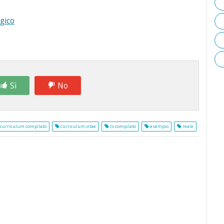
gico
Sì
No
curriculum compilato
curriculum vitae
cv compilato
esempio
reale