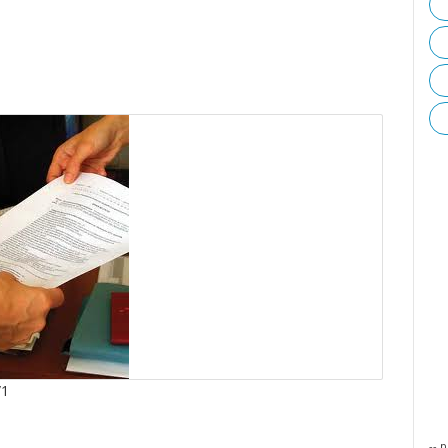
/1
-- p