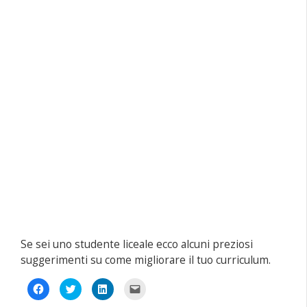
Se sei uno studente liceale ecco alcuni preziosi
suggerimenti su come migliorare il tuo curriculum.
Fai
Fai
Fai
Fai
clic
clic
clic
clic
per
qui
qui
per