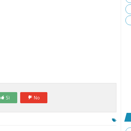
Sì
No