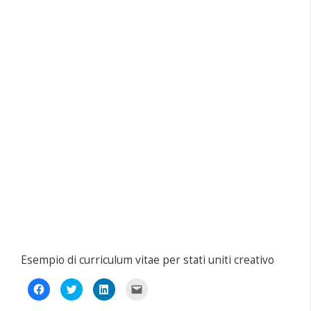
Esempio di curriculum vitae per stati uniti creativo
Fai
Fai
Fai
Fai
clic
clic
clic
clic
per
qui
qui
per