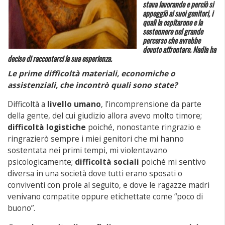
stava lavorando e perciò si
appoggiò ai suoi genitori, i
quali la ospitarono e la
sostennero nel grande
percorso che avrebbe
dovuto affrontare. Nadia ha
deciso di raccontarci la sua esperienza.
Le prime difficoltà materiali, economiche o
assistenziali, che incontrò quali sono state?
Difficoltà a
livello umano
, l’incomprensione da parte
della gente, del cui giudizio allora avevo molto timore;
difficoltà logistiche
poiché, nonostante ringrazio e
ringrazierò sempre i miei genitori che mi hanno
sostentata nei primi tempi, mi violentavano
psicologicamente;
difficoltà sociali
poiché mi sentivo
diversa in una società dove tutti erano sposati o
conviventi con prole al seguito, e dove le ragazze madri
venivano compatite oppure etichettate come “poco di
buono”.