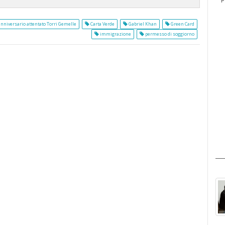
nniversario attentato Torri Gemelle
Carta Verde
Gabriel Khan
Green Card
immigrazione
permesso di soggiorno