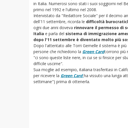
in Italia. Numerosi sono stati i suoi soggiorni nel Be
primo nel 1992 e l'ultimo nel 2008.
Intervistato da "Redattore Sociale" per il decimo a
dell'11 settembre, ricorda le
difficoltà burocrati
ogni due anni doveva
rinnovare il permesso di 
Italia
e parla del
sistema di immigrazione ame
dopo l'11 settembre è diventato molto più s
Dopo l'attentato alle Torri Gemelle il sistema è più 
persone che richiedono la
Green Card
corrono più 
"ci sono queste liste nere, in cui se si finsice per s
difficile uscirne".
Sua moglie ad esempio, italiana trasferitasi in Cali
per ricevere la
Green Card
ha vissuto una lunga att
settimane") prima di ottenerla.