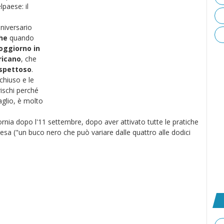
lpaese: il
nniversario
che
quando
soggiorno in
ricano
, che
ospettoso
.
chiuso e le
rischi perché
baglio, è molto
fornia dopo l'11 settembre, dopo aver attivato tutte le pratiche
esa ("un buco nero che può variare dalle quattro alle dodici