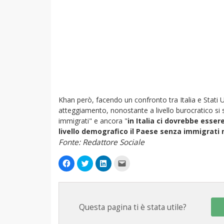
Khan però, facendo un confronto tra Italia e Stati U
atteggiamento, nonostante a livello burocratico si 
immigrati" e ancora "
in Italia ci dovrebbe esser
livello demografico il Paese senza immigrati
Fonte: Redattore Sociale
Fai
Fai
Fai
Fai
clic
clic
clic
clic
per
qui
qui
per
condividere
per
per
inviare
su
condividere
condividere
un
Facebook
su
su
link
(Si
Twitter
LinkedIn
a
apre
(Si
(Si
un
Questa pagina ti è stata utile?
in
apre
apre
amico
una
in
in
via
nuova
una
una
e-