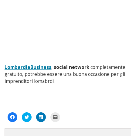
LombardiaBusiness
,
social network
completamente
gratuito, potrebbe essere una buona occasione per gli
imprenditori lomabrdi.
Fai
Fai
Fai
Fai
clic
clic
clic
clic
per
qui
qui
per
condividere
per
per
inviare
su
condividere
condividere
un
Facebook
su
su
link