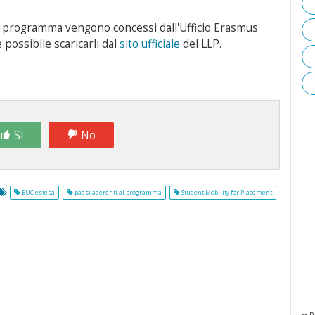
l programma vengono concessi dall'Ufficio Erasmus
 possibile scaricarli dal
sito ufficiale
del LLP.
Sì
No
EUC estesa
paesi aderenti al programma
Student Mobility for Placement
-- p