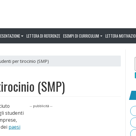
RESENTAZIONE
LETTERA DI REFERENZE
ESEMPI DI CURRICULUM
LETTERA MOTIVAZIO
udenti per tirocinio (SMP)
tirocinio (SMP)
ciuto
-- pubblicità --
i studenti
mprese,
o dei
paesi