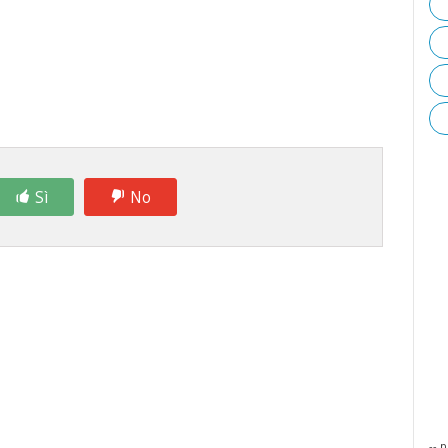
Sì
No
-- p