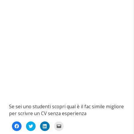
Se sei uno studenti scopri qual è il fac simile migliore
per scrivre un CV senza esperienza
Fai
Fai
Fai
Fai
clic
clic
clic
clic
per
qui
qui
per