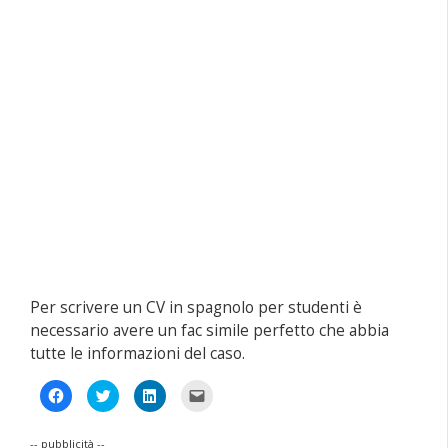
Per scrivere un CV in spagnolo per studenti è
necessario avere un fac simile perfetto che abbia
tutte le informazioni del caso.
Fai
Fai
Fai
Fai
clic
clic
clic
clic
per
qui
qui
per
condividere
per
per
inviare
su
condividere
condividere
un
-- pubblicità --