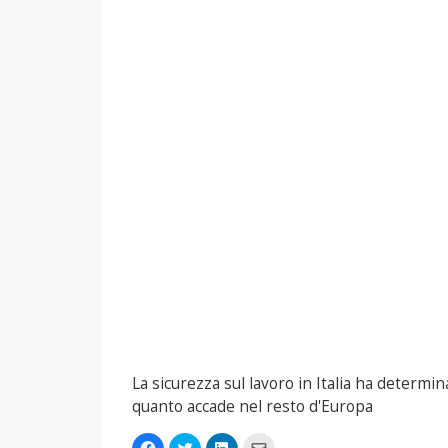
La sicurezza sul lavoro in Italia ha determi
quanto accade nel resto d'Europa
Fai
Fai
Fai
Fai