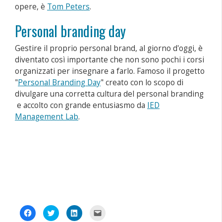
opere, è
Tom Peters
.
Personal branding day
Gestire il proprio personal brand, al giorno d'oggi, è
diventato così importante che non sono pochi i corsi
organizzati per insegnare a farlo. Famoso il progetto
"
Personal Branding Day
" creato con lo scopo di
divulgare una corretta cultura del personal branding
e accolto con grande entusiasmo da
IED
Management Lab
.
Fai
Fai
Fai
Fai
clic
clic
clic
clic