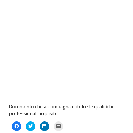
Documento che accompagna i titoli e le qualifiche
professionali acquisite.
Fai
Fai
Fai
Fai
clic
clic
clic
clic
per
qui
qui
per