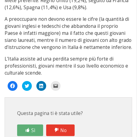
Mete preferite: Regno Unito (19,2%), seguito da Francia
(12,6%), Spagna (11,4%) e Usa (9,8%).
A preoccupare non devono essere le cifre (la quantità di
giovani inglesi e tedeschi che abbandona il proprio
Paese è infatti maggiore) ma il fatto che questi giovani
siano laureati, mentre il numero di giovani con alto grado
d'istruzione che vengono in Italia è nettamente inferiore.
L'Italia assiste ad una perdita sempre più forte di
professionisti, giovani mentre il suo livello economico e
culturale scende.
Fai
Fai
Fai
Fai
clic
clic
clic
clic
per
qui
qui
per
condividere
per
per
inviare
su
condividere
condividere
un
Facebook
su
su
link
(Si
Twitter
LinkedIn
a
apre
(Si
(Si
un
Questa pagina ti è stata utile?
in
apre
apre
amico
una
in
in
via
nuova
una
una
e-
finestra)
nuova
nuova
mail
finestra)
finestra)
(Si
Sì
No
apre
in