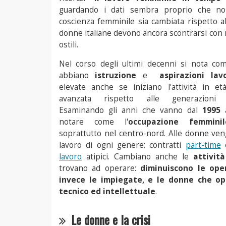
guardando i dati sembra proprio che no
coscienza femminile sia cambiata rispetto al
donne italiane devono ancora scontrarsi con r
ostili.
Nel corso degli ultimi decenni si nota co
abbiano
istruzione
e
aspirazioni lav
elevate anche se iniziano l'attività in e
avanzata rispetto alle generazioni p
Esaminando gli anni che vanno dal
1995
notare come l'
occupazione femminil
soprattutto nel centro-nord. Alle donne veng
lavoro di ogni genere: contratti
part-time
e
lavoro
atipici. Cambiano anche le
attività
trovano ad operare:
diminuiscono le op
invece le impiegate, e le donne che op
tecnico ed intellettuale
.
Le donne e la crisi