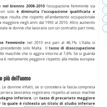
he
nel biennio 2008-2010
l'occupazione femminile sia
Non solo
è diminuita l'occupazione qualificata e
que risulta che rispetto all'andamento occupazionale
a maggiore negli anni dal 1993 al 2010. Altro aumento
tate le donne che lavorano con un contratto part time,
ne femminile
nel 2010 era pari al 46,1%. L'Italia si
, precedendo solo Malta. Il
tasso di disoccupazione
llo maschile che si aggira intorno al 7,6%. Se si guarda
ana è nettamente peggiore rispetto alla media europea:
ro più dell'uomo
e
. Le donnne infatti, se si considera la fascia compresa
a carriera lavorativa registrano rispetto al sesso machile
adagno inferiore
, un
tasso di precariato maggiore
 la quale è richiesto un titolo di studio inferiore