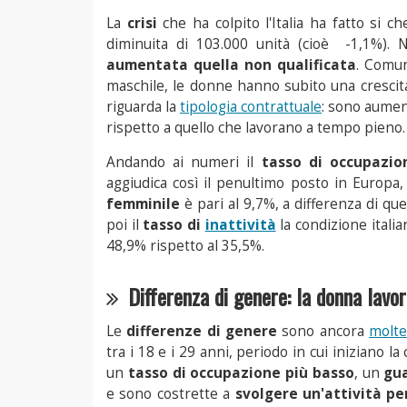
La
crisi
che ha colpito l'Italia ha fatto si c
diminuita di 103.000 unità (cioè -1,1%). 
aumentata quella non qualificata
. Comun
maschile, le donne hanno subito una crescit
riguarda la
tipologia contrattuale
: sono aumen
rispetto a quello che lavorano a tempo pieno.
Andando ai numeri il
tasso di occupazio
aggiudica così il penultimo posto in Europa
femminile
è pari al 9,7%, a differenza di que
poi il
tasso di
inattività
la condizione itali
48,9% rispetto al 35,5%.
Differenza di genere: la donna lavo
Le
differenze di genere
sono ancora
molt
tra i 18 e i 29 anni, periodo in cui iniziano l
un
tasso di occupazione più basso
, un
gu
e sono costrette a
svolgere un'attività per