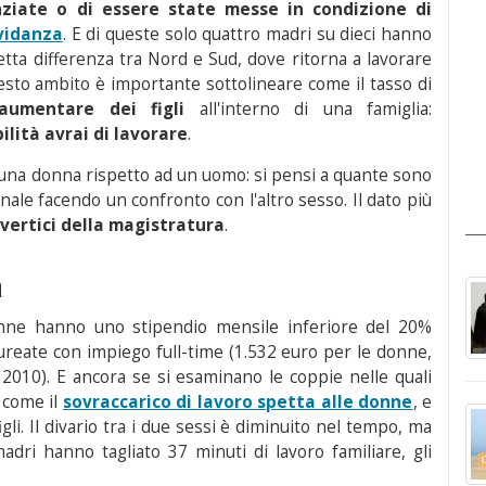
nziate o di essere state messe in condizione di
vidanza
. E di queste solo quattro madri su dieci hanno
 netta differenza tra Nord e Sud, dove ritorna a lavorare
sto ambito è importante sottolineare come il tasso di
aumentare dei figli
all'interno di una famiglia:
ilità avrai di lavorare
.
r una donna rispetto ad un uomo: si pensi a quante sono
ale facendo un confronto con l'altro sesso. Il dato più
vertici della magistratura
.
a
onne hanno uno stipendio mensile inferiore del 20%
aureate con impiego full-time (1.532 euro per le donne,
 2010). E ancora se si esaminano le coppie nelle quali
 come il
sovraccarico di lavoro spetta alle donne
, e
gli. Il divario tra i due sessi è diminuito nel tempo, ma
dri hanno tagliato 37 minuti di lavoro familiare, gli