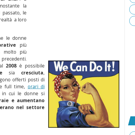
nostante la
 passato, le
ealtà a loro
me le donne
orative
più
tà molto più
recedenti.
al
2008
è possibile
e
sia
cresciuta
,
ono offerti posti di
 full time,
orari di
in cui le donne si
eraie e aumentano
erano nel settore