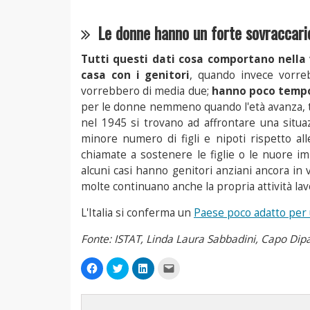
Le donne hanno un forte sovraccaric
Tutti questi dati cosa comportano nella
casa con i genitori
, quando invece vorre
vorrebbero di media due;
hanno poco tempo
per le donne nemmeno quando l'età avanza, tu
nel 1945 si trovano ad affrontare una situ
minore numero di figli e nipoti rispetto a
chiamate a sostenere le figlie o le nuore im
alcuni casi hanno genitori anziani ancora in 
molte continuano anche la propria attività lav
L'Italia si conferma un
Paese poco adatto per
Fonte: ISTAT, Linda Laura Sabbadini, Capo Dipar
Fai
Fai
Fai
Fai
clic
clic
clic
clic
per
qui
qui
per
condividere
per
per
inviare
su
condividere
condividere
un
Facebook
su
su
link