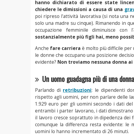
hanno dichiarato di essere state lince
chiedere le dimissioni a causa di una
gra
poi ripreso l'attività lavorativa (si nota una
solo una madre su cinque). Rimanendo in que
occupazione femminile diminuisce con l'
sostanzialmente più figli hai, meno possib
Anche
fare carriera
è molto più difficile pe
le donne che occupano una posizione decision
evidente?
Non troviamo nessuna donna ai 
Un uomo guadagna più di una donn
Parlando di
retribuzioni
: le dipendenti d
rispetto agli uomini, per non parlare delle l
1.929 euro per gli uomini secondo i dati del
entrambi i parter lavorano, i dati dimostrano
il lavoro cresce soprattuto in dipedenza dei fi
comunque la differenza resta evidente: le ma
uomini lo hanno incrementato di 26 minuti.