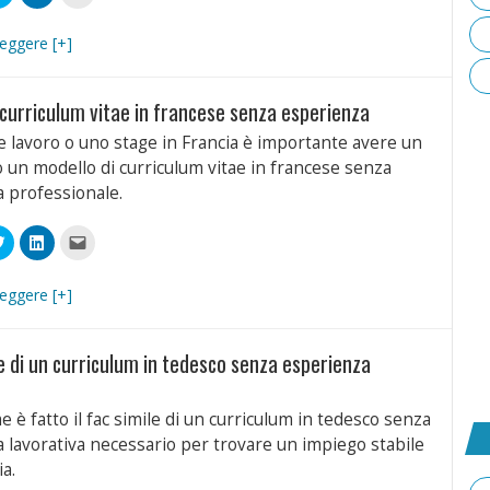
clic
clic
clic
qui
qui
per
videre
per
per
inviare
condividere
condividere
un
leggere [+]
book
su
su
link
Twitter
LinkedIn
a
(Si
(Si
un
apre
apre
amico
 curriculum vitae in francese senza esperienza
in
in
via
a
una
una
e-
ra)
nuova
nuova
mail
e lavoro o uno stage in Francia è importante avere un
finestra)
finestra)
(Si
apre
 o un modello di curriculum vitae in francese senza
in
una
 professionale.
nuova
finestra)
Fai
Fai
Fai
clic
clic
clic
qui
qui
per
videre
per
per
inviare
condividere
condividere
un
leggere [+]
book
su
su
link
Twitter
LinkedIn
a
(Si
(Si
un
apre
apre
amico
ile di un curriculum in tedesco senza esperienza
in
in
via
a
una
una
e-
ra)
nuova
nuova
mail
finestra)
finestra)
(Si
apre
 è fatto il fac simile di un curriculum in tedesco senza
in
una
 lavorativa necessario per trovare un impiego stabile
nuova
finestra)
a.