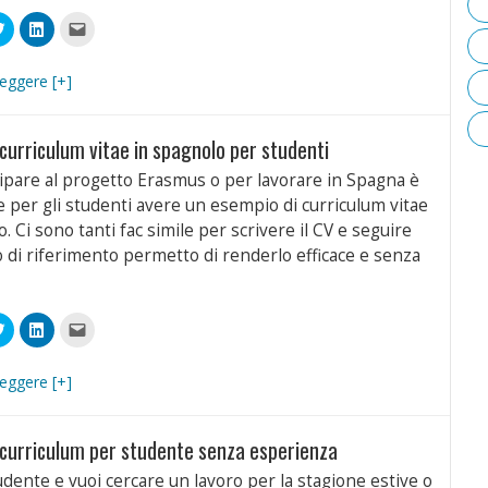
Fai
Fai
Fai
clic
clic
clic
qui
qui
per
videre
per
per
inviare
condividere
condividere
un
leggere [+]
book
su
su
link
Twitter
LinkedIn
a
(Si
(Si
un
apre
apre
amico
 curriculum vitae in spagnolo per studenti
in
in
via
a
una
una
e-
ra)
nuova
nuova
mail
ipare al progetto Erasmus o per lavorare in Spagna è
finestra)
finestra)
(Si
apre
 per gli studenti avere un esempio di curriculum vitae
in
una
. Ci sono tanti fac simile per scrivere il CV e seguire
nuova
finestra)
 di riferimento permetto di renderlo efficace e senza
Fai
Fai
Fai
clic
clic
clic
qui
qui
per
videre
per
per
inviare
condividere
condividere
un
leggere [+]
book
su
su
link
Twitter
LinkedIn
a
(Si
(Si
un
apre
apre
amico
 curriculum per studente senza esperienza
in
in
via
a
una
una
e-
ra)
nuova
nuova
mail
udente e vuoi cercare un lavoro per la stagione estive o
finestra)
finestra)
(Si