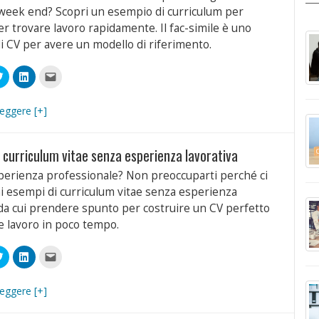
apre
 week end? Scopri un esempio di curriculum per
in
una
er trovare lavoro rapidamente. Il fac-simile è uno
nuova
finestra)
di CV per avere un modello di riferimento.
Fai
Fai
Fai
clic
clic
clic
qui
qui
per
videre
per
per
inviare
condividere
condividere
un
leggere [+]
book
su
su
link
Twitter
LinkedIn
a
(Si
(Si
un
apre
apre
amico
 curriculum vitae senza esperienza lavorativa
in
in
via
a
una
una
e-
ra)
nuova
nuova
mail
erienza professionale? Non preoccuparti perché ci
finestra)
finestra)
(Si
apre
i esempi di curriculum vitae senza esperienza
in
una
 da cui prendere spunto per costruire un CV perfetto
nuova
finestra)
e lavoro in poco tempo.
Fai
Fai
Fai
clic
clic
clic
qui
qui
per
videre
per
per
inviare
condividere
condividere
un
leggere [+]
book
su
su
link
Twitter
LinkedIn
a
(Si
(Si
un