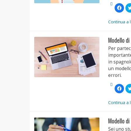
Fai
clic
per
condi
su
Continua a 
Face
(Si
apre
in
Modello di
una
nuov
finest
Per partec
importante
in spagnolo
un modello
errori.
Fai
clic
per
condi
su
Continua a 
Face
(Si
apre
in
Modello di
una
nuov
finest
Sei uno st