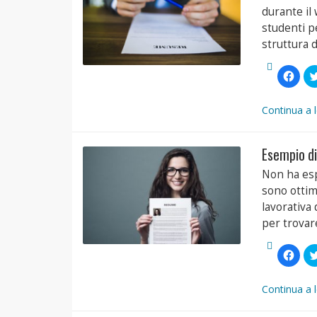
durante il
studenti p
struttura 
Fai
clic
per
condi
su
Continua a 
Face
(Si
apre
in
Esempio di
una
nuov
finest
Non ha esp
sono ottim
lavorativa
per trovar
Fai
clic
per
condi
su
Continua a 
Face
(Si
apre