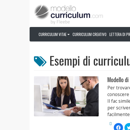
CURRICULUM VITAE
CURRICULUM CREATIVO
LETTERA DI P
Esempi di curricu
Modello di
Per trovar
conoscere 
Il fac simi
per scrive
facilmente
Fai