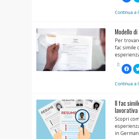
clic
per
condi
su
Continua a 
Face
(Si
apre
in
Modello di
una
nuov
finest
Per trovar
fac simile
esperienza
Fai
clic
per
condi
su
Continua a 
Face
(Si
apre
in
Il fac sim
una
nuov
lavorativa
finest
Scopri come
esperienza
in Germani