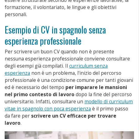
essere strutturate secondo le esperienze lavorative, la
formazione, il volontariato, le lingue e gli obiettivi
personali.
Esempio di CV in spagnolo senza
esperienza professionale
Per scrivere un buon CV quando non è presente
nessuna esperienza professionale conviene consultare
degli esempi già compilati. Il
curriculum senza
esperienza
non è un problema, l'inizio del percorso
professionale è una condizione comune per tanti giovani
ed è necessario del tempo
per imparare le mansioni
nel primo contesto di lavoro
dopo la fine del percorso
universitario. Infatti, consultare un
modello di curriculum
vitae in spagnolo con poca esperienza
è il primo passo
da fare per
scrivere un CV efficace per trovare
lavoro
.