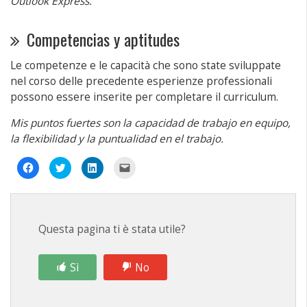
Outlook Express.
Competencias y aptitudes
Le competenze e le capacità che sono state sviluppate
nel corso delle precedente esperienze professionali
possono essere inserite per completare il curriculum.
Mis puntos fuertes son la capacidad de trabajo en equipo,
la flexibilidad y la puntualidad en el trabajo.
Fai
Fai
Fai
Fai
clic
clic
clic
clic
per
qui
qui
per
condividere
per
per
inviare
su
condividere
condividere
un
Facebook
su
su
link
(Si
Twitter
LinkedIn
a
apre
(Si
(Si
un
Questa pagina ti è stata utile?
in
apre
apre
amico
una
in
in
via
nuova
una
una
e-
finestra)
nuova
nuova
mail
finestra)
finestra)
(Si
Sì
No
apre
in
una
nuova
finestra)