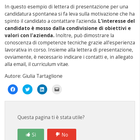
In questo esempio di lettera di presentazione per una
candidatura spontanea si fa leva sulla motivazione che ha
spinto il candidato a contattare l'azienda.
L'interesse del
candidato è mosso dalla condivisione di obiettivi e
valori con l'azienda.
Inoltre, può dimostrare la
conoscenza di competenze tecniche grazie all'esperienza
lavorativa in corso. Insieme alla lettera di presentazione,
ovviamente, è necessario indicare i contatti e, in allegato
alla email, il curriculum vitae.
Autore: Giulia Tartaglione
Fai
Fai
Fai
Fai
clic
clic
clic
clic
per
qui
qui
per
condividere
per
per
inviare
su
condividere
condividere
un
Facebook
su
su
link
(Si
Twitter
LinkedIn
a
apre
(Si
(Si
un
Questa pagina ti è stata utile?
in
apre
apre
amico
una
in
in
via
nuova
una
una
e-
finestra)
nuova
nuova
mail
finestra)
finestra)
(Si
Sì
No
apre