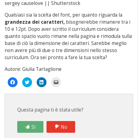
sergey causelove || Shutterstock
Qualsiasi sia la scelta del font, per quanto riguarda la
grandezza dei caratteri,
bisognerebbe rimanere tra i
10 e 12pt. Dopo aver scritto il curriculum considera
quanto spazio vuoto rimane nella pagina e rimodula sulla
base di ciò la dimensione dei caratteri. Sarebbe meglio
non avere più di due o tre dimensioni nello stesso
curriculum. Ora sei pronto a fare la tua scelta?
Autore: Giulia Tartaglione
Fai
Fai
Fai
Fai
clic
clic
clic
clic
per
qui
qui
per
condividere
per
per
inviare
su
condividere
condividere
un
Facebook
su
su
link
(Si
Twitter
LinkedIn
a
apre
(Si
(Si
un
Questa pagina ti è stata utile?
in
apre
apre
amico
una
in
in
via
nuova
una
una
e-
finestra)
nuova
nuova
mail
finestra)
finestra)
(Si
Sì
No
apre
in
una