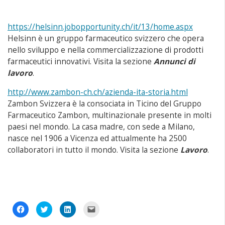
https://helsinn.jobopportunity.ch/it/13/home.aspx
Helsinn è un gruppo farmaceutico svizzero che opera
nello sviluppo e nella commercializzazione di prodotti
farmaceutici innovativi. Visita la sezione
Annunci di
lavoro
.
http://www.zambon-ch.ch/azienda-ita-storia.html
Zambon Svizzera è la consociata in Ticino del Gruppo
Farmaceutico Zambon, multinazionale presente in molti
paesi nel mondo. La casa madre, con sede a Milano,
nasce nel 1906 a Vicenza ed attualmente ha 2500
collaboratori in tutto il mondo. Visita la sezione
Lavoro
.
Fai
Fai
Fai
Fai
clic
clic
clic
clic
per
qui
qui
per