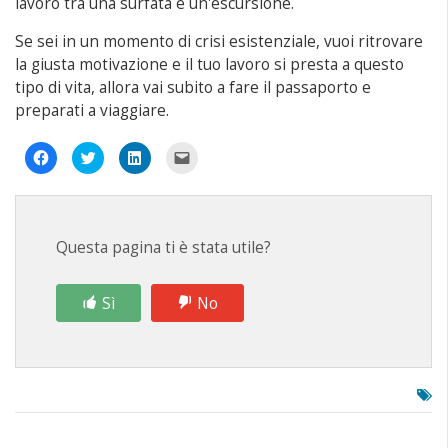
lavoro tra una surfata e un'escursione.
Se sei in un momento di crisi esistenziale, vuoi ritrovare
la giusta motivazione e il tuo lavoro si presta a questo
tipo di vita, allora vai subito a fare il passaporto e
preparati a viaggiare.
Fai
Fai
Fai
Fai
clic
clic
clic
clic
per
qui
qui
per
condividere
per
per
inviare
su
condividere
condividere
un
Facebook
su
su
link
(Si
Twitter
LinkedIn
a
apre
(Si
(Si
un
Questa pagina ti è stata utile?
in
apre
apre
amico
una
in
in
via
nuova
una
una
e-
finestra)
nuova
nuova
mail
finestra)
finestra)
(Si
Sì
No
apre
in
una
nuova
finestra)