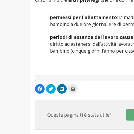
Ci sono inoltre
altri privilegi
che una donna p
permessi per l'allattamento
: la mad
bambino a due ore giornaliere di perm
periodi di assenza dal lavoro caus
diritto ad astenersi dall'attività lavora
bambino (cinque giorni l'anno per cias
Fai
Fai
Fai
Fai
clic
clic
clic
clic
per
qui
qui
per
condividere
per
per
inviare
su
condividere
condividere
un
Facebook
su
su
link
(Si
Twitter
LinkedIn
a
apre
(Si
(Si
un
Questa pagina ti è stata utile?
in
apre
apre
amico
una
in
in
via
nuova
una
una
e-
finestra)
nuova
nuova
mail
finestra)
finestra)
(Si