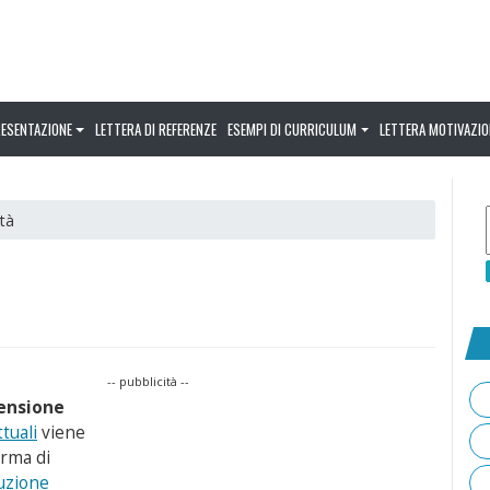
RESENTAZIONE
LETTERA DI REFERENZE
ESEMPI DI CURRICULUM
LETTERA MOTIVAZIO
ità
-- pubblicità --
ensione
tuali
viene
orma di
uzione