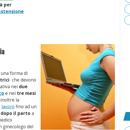
à per
astensione
ia
 una forma di
trici
che devono
rativa nei
due
to
e nei
tre mesi
inoltre la
l
lavoro
fino ad un
 dopo il parto
a
medico
n ginecologo del