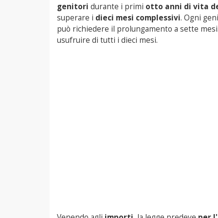
genitori
durante i primi
otto anni di vita 
superare i
dieci mesi complessivi
. Ogni geni
può richiedere il prolungamento a sette mesi. 
usufruire di tutti i dieci mesi.
Venendo agli
importi,
la legge predeve
per l