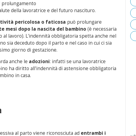
 il prolungamento
alute della lavoratrice e del futuro nascituro.
tività pericolosa o faticosa
può prolungare
te mesi dopo la nascita del bambino
(è necessaria
o al lavoro). L'indennità obbligatoria spetta anche nel
no sia deceduto dopo il parto e nel caso in cui ci sia
esimo giorno di gestazione.
arda anche le
adozioni
: infatti se una lavoratrice
no ha diritto all'indennità di astensione obbligatoria
ambino in casa.
a
essiva al parto viene riconosciuta ad
entrambi i
-- p