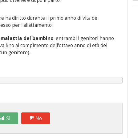
uò ottenere dopo il parto:
re ha diritto durante il primo anno di vita del
esso per l'allattamento;
a malattia del bambino
: entrambi i genitori hanno
tiva fino al compimento dell'ottavo anno di età del
cun genitore).
Sì
No