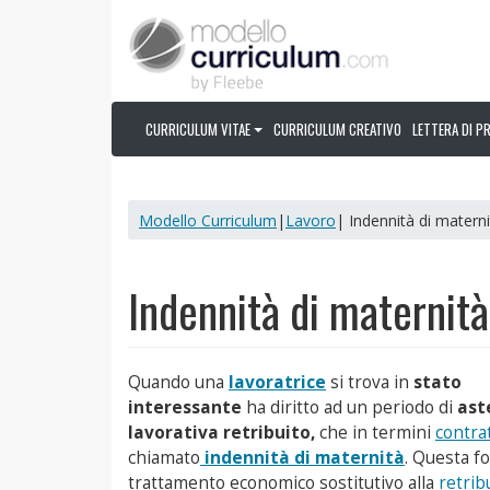
CURRICULUM VITAE
CURRICULUM CREATIVO
LETTERA DI P
Modello Curriculum
|
Lavoro
| Indennità di matern
Indennità di maternità
Quando una
lavoratrice
si trova in
stato
interessante
ha diritto ad un periodo di
ast
lavorativa retribuito,
che in termini
contrat
chiamato
indennità di maternità
. Questa f
trattamento economico sostitutivo alla
retrib