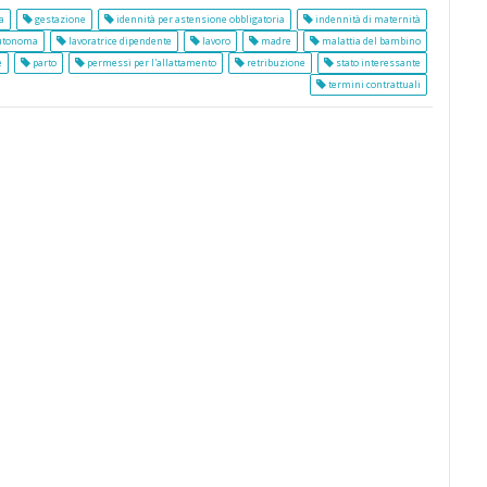
a
gestazione
idennità per astensione obbligatoria
indennità di maternità
autonoma
lavoratrice dipendente
lavoro
madre
malattia del bambino
e
parto
permessi per l'allattamento
retribuzione
stato interessante
termini contrattuali