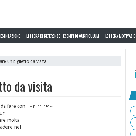
RESENTAZIONE
LETTERA DI REFERENZE
ESEMPI DI CURRICULUM
LETTERA MOTIVAZIO
re un biglietto da visita
to da visita
da fare con
-- pubblicità --
cun
sare molta
cadere nel