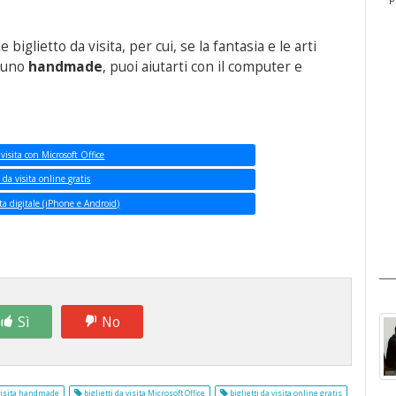
iglietto da visita, per cui, se la fantasia e le arti
 uno
handmade
, puoi aiutarti con il computer e
 visita con Microsoft Office
i da visita online gratis
sita digitale (iPhone e Android)
Sì
No
 visita handmade
biglietti da visita Microsoft Office
biglietti da visita online gratis