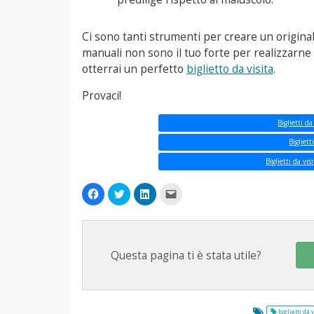
Ci sono tanti strumenti per creare un originale b
manuali non sono il tuo forte per realizzarne
otterrai un perfetto
biglietto da visita
.
Provaci!
Biglietti da
Bigliett
Biglietti da vi
Fai
Fai
Fai
Fai
clic
clic
clic
clic
per
qui
qui
per
condividere
per
per
inviare
su
condividere
condividere
un
Facebook
su
su
link
(Si
Twitter
LinkedIn
a
apre
(Si
(Si
un
Questa pagina ti è stata utile?
in
apre
apre
amico
una
in
in
via
nuova
una
una
e-
finestra)
nuova
nuova
mail
finestra)
finestra)
(Si
apre
in
biglietti da