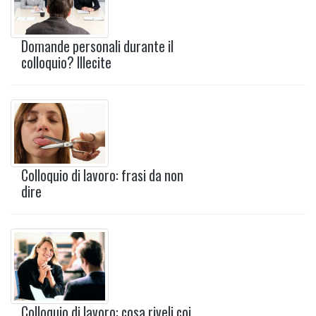
Domande personali durante il
colloquio? Illecite
Colloquio di lavoro: frasi da non
dire
Colloquio di lavoro: cosa riveli coi