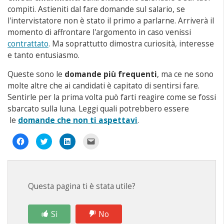
compiti. Astieniti dal fare domande sul salario, se
l'intervistatore non è stato il primo a parlarne. Arriverà il
momento di affrontare l'argomento in caso venissi
contrattato
. Ma soprattutto dimostra curiosità, interesse
e tanto entusiasmo.
Queste sono le
domande più frequenti
, ma ce ne sono
molte altre che ai candidati è capitato di sentirsi fare.
Sentirle per la prima volta può farti reagire come se fossi
sbarcato sulla luna. Leggi quali potrebbero essere
le
domande che non ti aspettavi
.
Fai
Fai
Fai
Fai
clic
clic
clic
clic
per
qui
qui
per
condividere
per
per
inviare
su
condividere
condividere
un
Facebook
su
su
link
(Si
Twitter
LinkedIn
a
apre
(Si
(Si
un
Questa pagina ti è stata utile?
in
apre
apre
amico
una
in
in
via
nuova
una
una
e-
finestra)
nuova
nuova
mail
finestra)
finestra)
(Si
Sì
No
apre
in